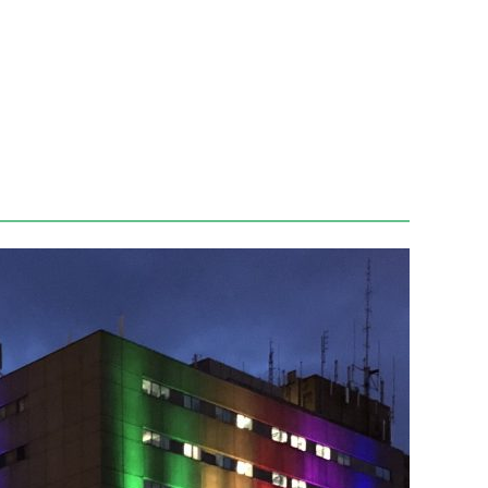
27 février 2020
La Fondation de l’Hôpital du Suroît sera p
roît
dans la construction du nouveau complex
l’Hôpital du Suroît