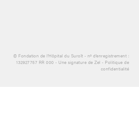
© Fondation de l'Hôpital du Suroît - nº d’enregistrement :
132927757 RR 000 -
Une signature de Zel
-
Politique de
confidentialité